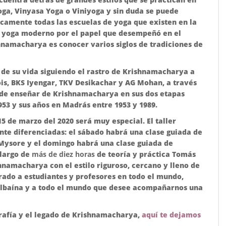
ga, Vinyasa Yoga o Viniyoga y sin duda se puede
icamente todas las escuelas de yoga que existen en la
l yoga moderno por el papel que desempeñó en el
hnamacharya es conocer varios siglos de tradiciones de
de su vida siguiendo el rastro de Krishnamacharya a
Jois, BKS Iyengar, TKV Desikachar y AG Mohan, a través
 de enseñar de Krishnamacharya en sus dos etapas
953 y sus años en Madrás entre 1953 y 1989.
5 de marzo del 2020 será muy especial. El taller
ente diferenciadas: el sábado habrá una clase guiada de
Mysore y el domingo habrá una clase guiada de
 largo de
más de diez horas
de teoría y práctica Tomás
hnamacharya con el estilo riguroso, cercano y lleno de
irado a estudiantes y profesores en todo el mundo,
ilbaína y a todo el mundo que desee acompañarnos una
grafía y el legado de Krishnamacharya,
aquí te dejamos