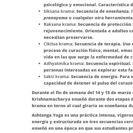
psicológico y emocional. Característica d
Siksana krama:
Secuencia de enseñanza. 
pranayama
o cualquier otra herramienta.
Raksana krama:
Secuencia de protección. 
rejuvenecimiento. Orientada a adultos co
necesitan preservarse.
Cikitsa krama:
Secuencia de terapia. Uso
proceso de curación físico, mental, emoci
vida en las que surge la enfermedad de c
Adhyatmika krama:
Secuencia espiritual. 
personas interesadas en explorar esta fa
Sakti krama:
Secuencia de energía. Para e
capacidad de detener el pulso del coraz
Durante el fin de semana del 14 y 15 de marz
Krishnamacharya enseñó durante dos etapas de
krama en torno al cual giraría su enseñanza d
Ashtanga Yoga es una práctica intensa, vigoro
energía y estructurada en tres secuencias ce
enseñó en una época en que sus estudiantes p