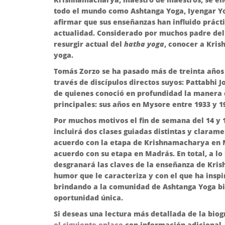
todo el mundo como Ashtanga Yoga, Iyengar Yo
afirmar que sus enseñanzas han influido práct
actualidad. Considerado por muchos padre de
resurgir actual del
hatha yoga
, conocer a Kris
yoga.
Tomás Zorzo se ha pasado más de treinta años 
través de discípulos directos suyos: Pattabhi 
de quienes conoció en profundidad la manera
principales: sus años en Mysore entre 1933 y 1
Por muchos motivos el fin de semana del 14 y 1
incluirá dos clases guiadas distintas y claram
acuerdo con la etapa de Krishnamacharya en 
acuerdo con su etapa en Madrás. En total, a lo
desgranará las claves de la enseñanza de Kris
humor que le caracteriza y con el que ha insp
brindando a la comunidad de Ashtanga Yoga b
oportunidad única.
Si deseas una lectura más detallada de la bio
el siguiente enlace
con información adicional.