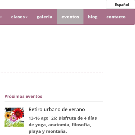
Español
clases
galería
eventos
blog
contacto
Próximos eventos
Retiro urbano de verano
13-16 ago´26:
Disfruta de 4 días
de yoga, anatomía, filosofía,
playa y montaña.