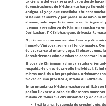
La ciencia del yoga se practicaba desde hacía
demostraciones de Krishnamacharya floreció e
antigua. El yoga que enseñaba Khrisnnamachary
Sistemáticamente y por pasos se desarrolló un
alumno, sólo superficialmente se distingue el y
Iyengar aprendieron de Khrisnnamacharya en 
Desikachar, T K Sribhashyam, Srivasta Ramasw
El primero como una versión fuerte y dinámica
llamado Viniyoga, son en el fondo iguales. Co
de acercarse al mismo yoga. Si observamos, la
descubriremos cómo ambas se conservan la una
El yoga de Khrisnnamacharya estaba orientad
respaldarlo en su desarrollo individual. Salud
misma medida a los propósitos. Krishnamacha
través de una práctica ajustada al individuo.
En su enseñanza Krishnamacharya utilizó con h
podían llevarse a cabo de diferentes maneras y
mundo en todas sus circunstancias y de acuerd
Srsti krama:
Secuencia de crecimiento. Se 