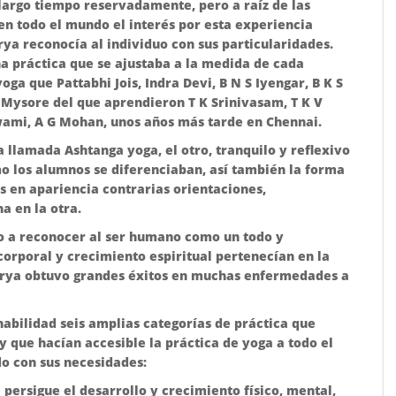
 largo tiempo reservadamente, pero a raíz de las
n todo el mundo el interés por esta experiencia
a reconocía al individuo con sus particularidades.
a práctica que se ajustaba a la medida de cada
oga que Pattabhi Jois, Indra Devi, B N S Iyengar, B K S
Mysore del que aprendieron T K Srinivasam, T K V
ami, A G Mohan, unos años más tarde en Chennai.
 llamada Ashtanga yoga, el otro, tranquilo y reflexivo
mo los alumnos se diferenciaban, así también la forma
s en apariencia contrarias orientaciones,
 en la otra.
o a reconocer al ser humano como un todo y
 corporal y crecimiento espiritual pertenecían en la
rya obtuvo grandes éxitos en muchas enfermedades a
abilidad seis amplias categorías de práctica que
 que hacían accesible la práctica de yoga a todo el
o con sus necesidades:
persigue el desarrollo y crecimiento físico, mental,