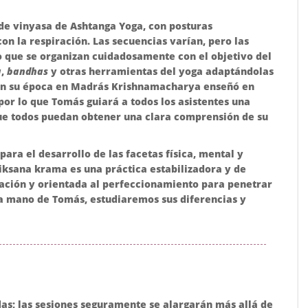
de vinyasa de Ashtanga Yoga, con posturas
 la respiración. Las secuencias varían, pero las
no que se organizan cuidadosamente con el objetivo del
a
,
bandhas
y otras herramientas del yoga adaptándolas
. En su época en Madrás Krishnamacharya enseñó en
or lo que Tomás guiará a todos los asistentes una
ue todos puedan obtener una clara comprensión de su
ara el desarrollo de las facetas física, mental y
iksana krama es una práctica estabilizadora y de
iración y orientada al perfeccionamiento para penetrar
la mano de Tomás, estudiaremos sus diferencias y
das; las sesiones seguramente se alargarán más allá de