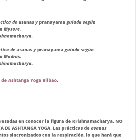
ctica de
asanas
y
pranayama
guiada según
n Mysore.
ishnamacharya.
ctica de
asanas
y
pranayama
guiada según
n Madrás.
ishnamacharya.
s de Ashtanga Yoga Bilbao
.
nteresadas en conocer la figura de Krishnamacharya. NO
A DE ASHTANGA YOGA. Las prácticas de
asanas
os sincronizados con la respiración, lo que hará que