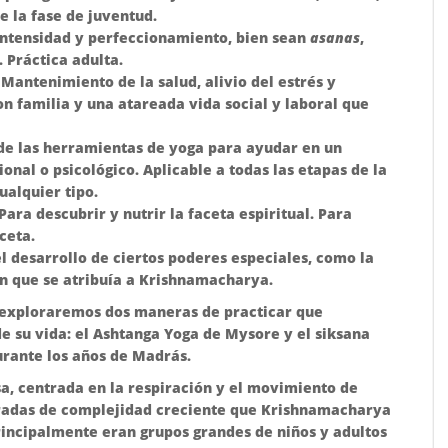
e la fase de juventud.
Intensidad y perfeccionamiento, bien sean
asanas
,
 Práctica adulta.
Mantenimiento de la salud, alivio del estrés y
n familia y una atareada vida social y laboral que
 de las herramientas de yoga para ayudar en un
onal o psicológico. Aplicable a todas las etapas de la
ualquier tipo.
Para descubrir y nutrir la faceta espiritual. Para
ceta.
l desarrollo de ciertos poderes especiales, como la
ón que se atribuía a Krishnamacharya.
o exploraremos dos maneras de practicar que
 su vida: el Ashtanga Yoga de Mysore y el siksana
urante los años de Madrás.
sa, centrada en la respiración y el movimiento de
rradas de complejidad creciente que Krishnamacharya
rincipalmente eran grupos grandes de niños y adultos