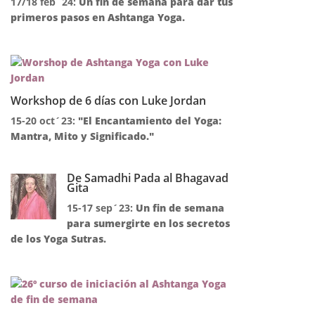
17/18 feb´24:
Un fin de semana para dar tus
primeros pasos en Ashtanga Yoga.
Workshop de 6 días con Luke Jordan
15-20 oct´23:
"El Encantamiento del Yoga:
Mantra, Mito y Significado."
De Samadhi Pada al Bhagavad
Gita
15-17 sep´23:
Un fin de semana
para sumergirte en los secretos
de los Yoga Sutras.